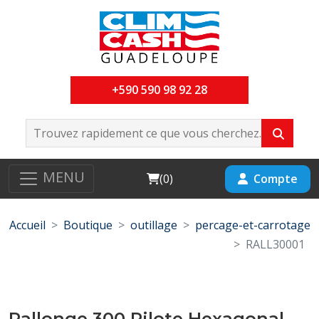
+590 590 98 92 28
MENU
Cart
Compte
(
0
)
Accueil
Boutique
outillage
percage-et-carrotage
RALL30001
Rallonge 300 Pilote Hexagonal