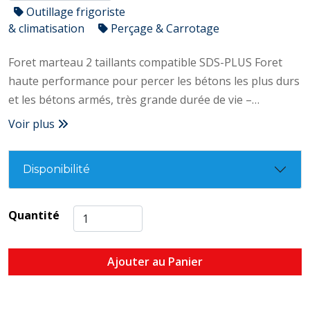
Outillage frigoriste
& climatisation
Perçage & Carrotage
Foret marteau 2 taillants compatible SDS-PLUS Foret
haute performance pour percer les bétons les plus durs
et les bétons armés, très grande durée de vie –
Plaquette carbure monobloc – Angle de plaquette 150° –
Voir plus
Pointe auto-centrante – Hélice double taillage : demi-
ronde et carrée – Perçage dans tous les types de béton
Disponibilité
– Précision lors du démarrage du trou – Trou
parfaitement rond et calibré – Evacuation rapide des
poussières – Résistance et grande durée de vie
Quantité
Ajouter au Panier