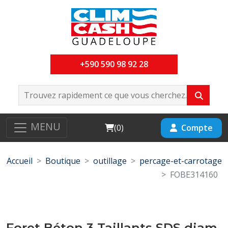
+590 590 98 92 28
MENU
Cart
Compte
(
0
)
Accueil
Boutique
outillage
percage-et-carrotage
FOBE314160
Foret Béton 3 Taillants SDS diam-