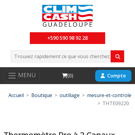
+590 590 98 92 28
MENU
Cart
Compte
(
0
)
Accueil
Boutique
outillage
mesure-et-controle
THTE09220
Thermomètre Pro à 2 Canaux