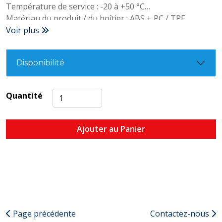
Température de service : -20 à +50 °C
Matériau du produit / du boîtier : ABS + PC / TPE
Indice de protection : IP 40; IP65 avec TopSafe
Voir plus
Autonomie : 120 h
Type de pile : 3x AA
Disponibilité
Température de stockage : -20 à +50 °C
Quantité
Ajouter au Panier
Page précédente
Contactez-nous