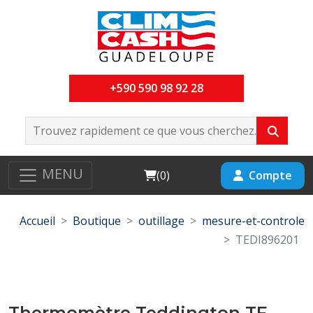
+590 590 98 92 28
MENU
Cart
Compte
(
0
)
Accueil
Boutique
outillage
mesure-et-controle
TEDI896201
Thermomètre Teddington TF-