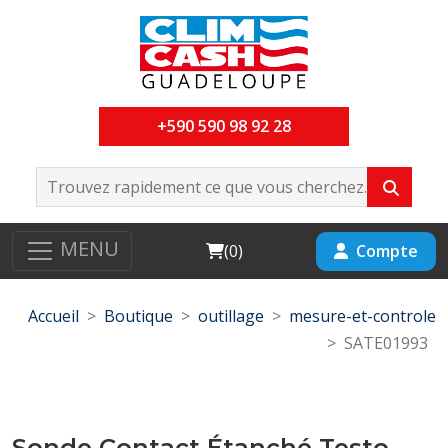
+590 590 98 92 28
MENU
Cart
Compte
(
0
)
Accueil
Boutique
outillage
mesure-et-controle
SATE01993
Sonde Contact Étanché Testo