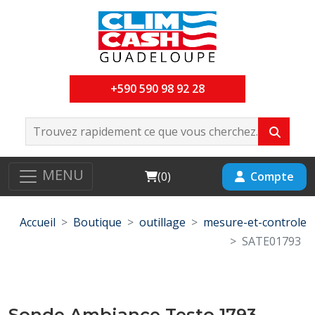
+590 590 98 92 28
MENU
Cart
Compte
(
0
)
Accueil
Boutique
outillage
mesure-et-controle
SATE01793
Sonde Ambiance Testo 1793