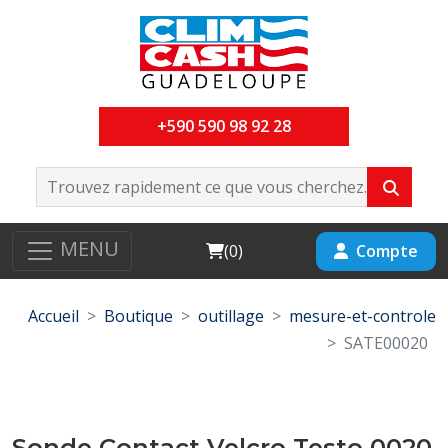
+590 590 98 92 28
MENU
Cart
Compte
(
0
)
Accueil
Boutique
outillage
mesure-et-controle
SATE00020
Sonde Contact Velcro Testo 0020