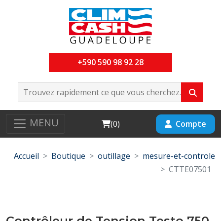
+590 590 98 92 28
MENU
Cart
Compte
(
0
)
Accueil
Boutique
outillage
mesure-et-controle
CTTE07501
Contrôleur de Tension Testo 750-