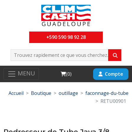
+590 590 98 92 28
MENU
Cart
Compte
(
0
)
Accueil
Boutique
outillage
faconnage-du-tube
RETU00901
Redresseur de Tube Java 3/8