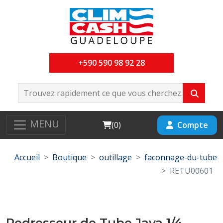
+590 590 98 92 28
MENU
Cart
Compte
(
0
)
Accueil
Boutique
outillage
faconnage-du-tube
RETU00601
Redresseur de Tube Java 1/4