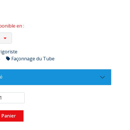
onible en :
rigoriste
n
Façonnage du Tube
té
 Panier