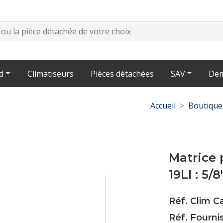
d
Climatiseurs
Pièces détachées
SAV
Dem
Accueil
Boutique
Matrice 
19LI : 5/8
Réf. Clim C
Réf. Fourni