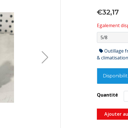
€32,17
Egalement disp
Outillage f
& climatisatio
Disponibili
Quantité
Ajouter au