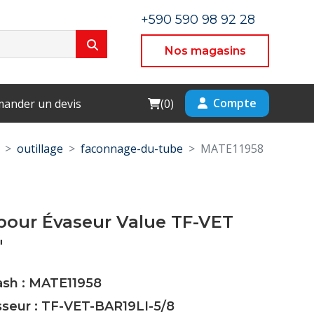
+590 590 98 92 28
Nos magasins
Cart
Compte
ander un devis
(
0
)
outillage
faconnage-du-tube
MATE11958
pour Évaseur Value TF-VET
"
ash : MATE11958
sseur : TF-VET-BAR19LI-5/8