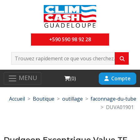
+590 590 98 92 28
MENU
Cart
Compte
(
0
)
Accueil
Boutique
outillage
faconnage-du-tube
DUVA01901
Dudgeon Excentrique Value TF-