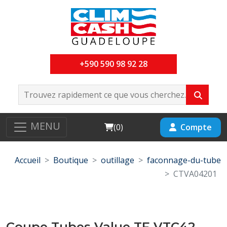
+590 590 98 92 28
MENU
Cart
Compte
(
0
)
Accueil
Boutique
outillage
faconnage-du-tube
CTVA04201
Coupe Tubes Value TF-VTC42