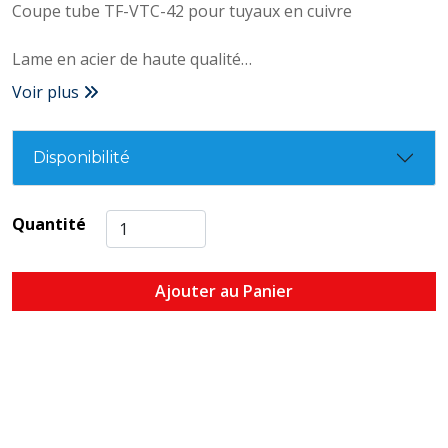
Coupe tube TF-VTC-42 pour tuyaux en cuivre
Lame en acier de haute qualité
Voir plus
S'adapte au diamètre du tuyau
Molette d'ajustement
Diamètre de 6 à 42 mm
Disponibilité
Roulement à billes
Quantité
Ajouter au Panier