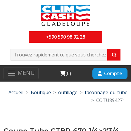
+590 590 98 92 28
MENU
Cart
Compte
(
0
)
Accueil
Boutique
outillage
faconnage-du-tube
COTU894271
Coupe Tube CTBR-670 1/4>2'3/4