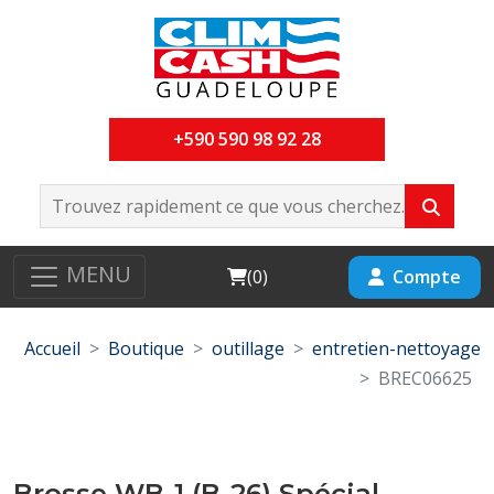
+590 590 98 92 28
MENU
Cart
Compte
(
0
)
Accueil
Boutique
outillage
entretien-nettoyage
BREC06625
Brosse WB-1 (B-26) Spécial