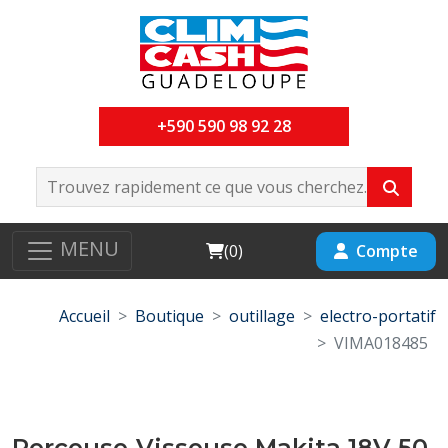
+590 590 98 92 28
MENU
Cart
Compte
(
0
)
Accueil
Boutique
outillage
electro-portatif
VIMA018485
Perceuse-Visseuse Makita 18V 50