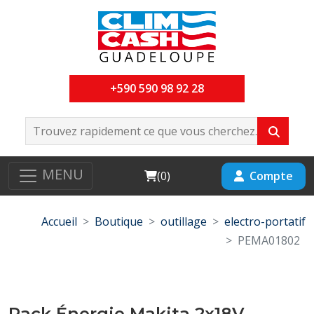
+590 590 98 92 28
MENU
Cart
Compte
(
0
)
Accueil
Boutique
outillage
electro-portatif
PEMA01802
Pack Énergie Makita 2x18V