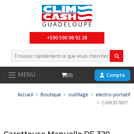
+590 590 98 92 28
MENU
Cart
Compte
(
0
)
Accueil
Boutique
outillage
electro-portatif
CARO07601
Carotteuse Manuelle DF-320