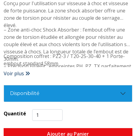
Conçu pour l'utilisation sur visseuse à choc et visseuse
de forte puissance. La zone shock absorber offre une
zone de torsion pour résister au couple de serrage
élevé.
– Zone anti-choc Shock Absorber : l’embout offre une
zone de torsion étudiée et allongée pour résister au
couple élevé et aux chocs violents lors de l’utilisation sur
visseuse à chocs. La longueur totale de l’embout est de
Composition coffret : PZ2-3 / T20-25-30-40 + 1 Porte-
30mm.
embout standard 58mm
– Précision BlueFit : empreintes PH, PZ, TX parfaitement
adaptées aux têtes de vis pour éviter de déraper.
Voir plus
– Renfort BlueRing : une tête renforcée d’une bague de
soutien pour résister plus lontemps encore.
Disponibilité
– Anti-casse BlueShape : la zone de torsion est
renforcée en haut et en bas pour une liaison plus solide
avec la tête et l’attachement et éviter la casse.
Quantité
– Acier allié de qualité supérieure fabriqué en
Allemagne.
– Vissage impact.
Ajouter au Panier