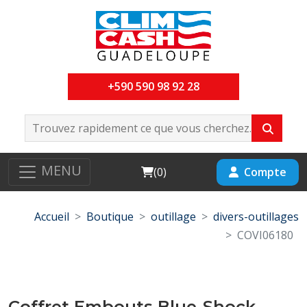
+590 590 98 92 28
MENU
Cart
Compte
(
0
)
Accueil
Boutique
outillage
divers-outillages
COVI06180
Coffret Embouts Blue-Shock