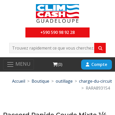
+590 590 98 92 28
MENU
Cart
Compte
(
0
)
Accueil
Boutique
outillage
charge-du-circuit
RARA893154
Raccord Rapide Coude Mixte 1/4-