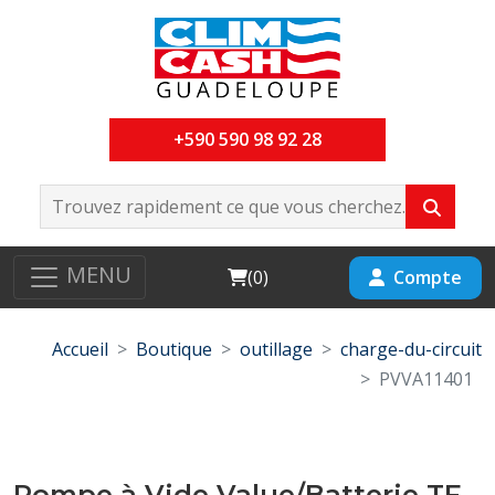
+590 590 98 92 28
MENU
Cart
Compte
(
0
)
Accueil
Boutique
outillage
charge-du-circuit
PVVA11401
Pompe à Vide Value/Batterie TF-