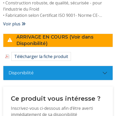
• Construction robuste, de qualité, sécurisée - pour
l’industrie du Froid
• Fabrication selon Certificat ISO 9001- Norme CE-
Directive 2002/95/EC(RoHS)
Voir plus
• Pompes à huile interne pour optimiser la lubrification
• Thermostat de sécurité intégré au moteur
ARRIVAGE EN COURS (Voir dans
• Poignée ergonomique
Disponibilité)
• Alimentation: 18V 9Ah batterie lithium
• Raccords: 1/4" SAE & 3/8“
Télécharger la fiche produit
• Débit: 4.0 CFM - 114 L/min
• Vide final: 15 microns
• Puissance maxi.: 1/4 HP
Disponibilité
• Poids: 7,5 Kg
• Dimensions: 300 x 112 x 236 mm
Ce produit vous intéresse ?
Inscrivez-vous ci-dessous afin d’être averti
immédiatement de sa disponibilité