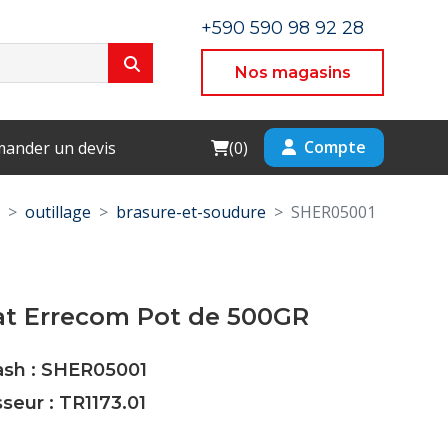
+590 590 98 92 28
Nos magasins
Cart
Compte
ander un devis
(
0
)
outillage
brasure-et-soudure
SHER05001
at Errecom Pot de 500GR
ash : SHER05001
sseur : TR1173.01