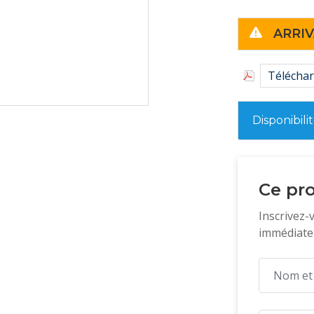
Protège les co
d'éviter les d
ARRIV
Ne coule pas e
Téléchar
Disponibili
Ce pro
Inscrivez-
immédiatem