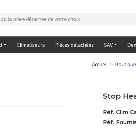
d
Climatiseurs
Pièces détachées
SAV
Dem
Accueil
Boutique
Stop He
Réf. Clim C
Réf. Fourni