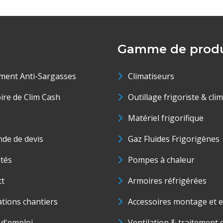
Gamme de produ
ment Anti-Sargasses
Climatiseurs
oire de Clim Cash
Outillage frigoriste & cli
Matériel frigorifique
de de devis
Gaz Fluides Frigorigènes
ités
Pompes à chaleur
ct
Armoires réfrigérées
ations chantiers
Accessoires montage et e
 d'emploi
Ventilation & traitement d