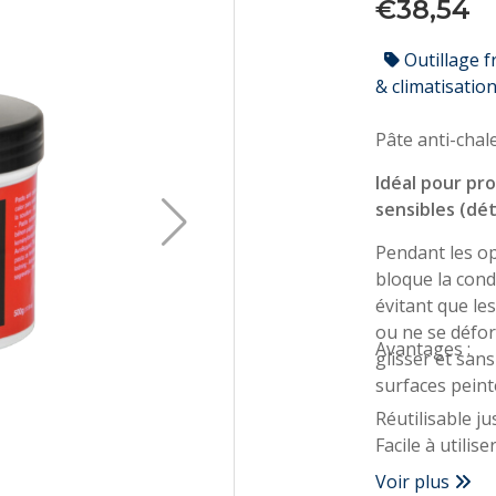
€38,54
Outillage f
& climatisatio
Pâte anti-chal
Idéal pour pr
sensibles (dé
Pendant les o
bloque la cond
évitant que le
ou ne se défor
Avantages :
glisser et san
surfaces peint
Réutilisable ju
Facile à utilise
Non toxique
Voir plus