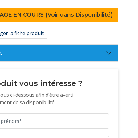
mposants et les matériaux pendant la brasure afin
ommages coûteux causés par la chaleur
AGE EN COURS (Voir dans Disponibilité)
t n'est pas glissant
ger la fiche produit
té
duit vous intéresse ?
vous ci-dessous afin d’être averti
ent de sa disponibilité