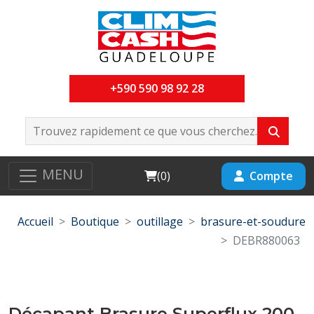
+590 590 98 92 28
MENU
Cart
Compte
(
0
)
Accueil
Boutique
outillage
brasure-et-soudure
DEBR880063
Décapant Brasure Superflux 200