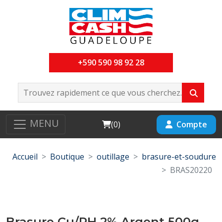
+590 590 98 92 28
MENU
Cart
Compte
(
0
)
Accueil
Boutique
outillage
brasure-et-soudure
BRAS20220
Brasure Cu/PH 2% Argent 500g