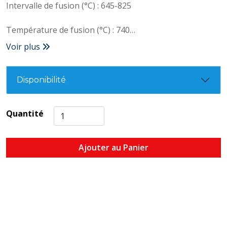
Intervalle de fusion (°C) : 645-825
Température de fusion (°C) : 740
Voir plus
2
Résistance mécanique (daN/mm
) : 55
Assemblages type : Cuivre / Cuivre & Cuivre / Laiton
Disponibilité
Quantité
Ajouter au Panier