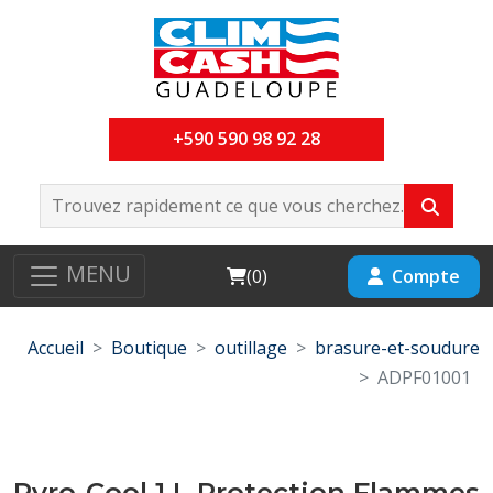
+590 590 98 92 28
MENU
Cart
Compte
(
0
)
Accueil
Boutique
outillage
brasure-et-soudure
ADPF01001
Pyro-Cool 1 L Protection Flammes