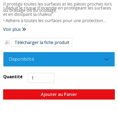
Il protège toutes les surfaces et les pièces proches lors
• Réduit le risque d'incendie en protégeant les surfaces
du brasage ou du soudage.
et en dissipant la chaleur
• Adhère à toutes les surfaces pour une protection
maximale
Voir plus
• Convient aux travaux sur canalisations en cuivre, acier
et aluminium
Télécharger la fiche produit
Disponibilité
Quantité
Ajouter au Panier