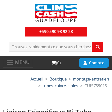
+590 590 98 92 28
MENU
Cart
Compte
(
0
)
Accueil
Boutique
montage-entretien
tubes-cuivre-isoles
CUIS759015
Liaison Frigorifique Bi-Tube