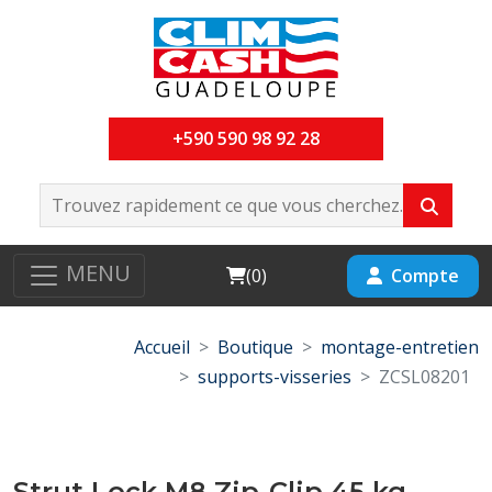
+590 590 98 92 28
MENU
Cart
Compte
(
0
)
Accueil
Boutique
montage-entretien
supports-visseries
ZCSL08201
Strut Lock M8 Zip-Clip 45 kg