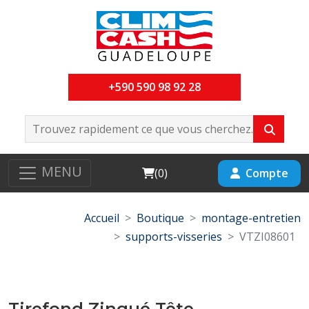
+590 590 98 92 28
MENU
Cart
Compte
(
0
)
Accueil
Boutique
montage-entretien
supports-visseries
VTZI08601
Tirefond Zingué Tête