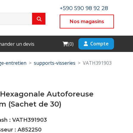
+590 590 98 92 28
Nos magasins
Cart
Compte
ander un devis
(
0
)
e-entretien
supports-visseries
VATH391903
e Hexagonale Autoforeuse
m (Sachet de 30)
Cash : VATH391903
sseur : A852250