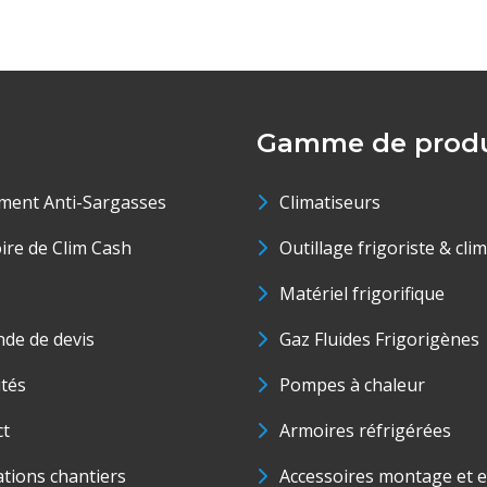
Gamme de produ
ment Anti-Sargasses
Climatiseurs
oire de Clim Cash
Outillage frigoriste & cli
Matériel frigorifique
de de devis
Gaz Fluides Frigorigènes
ités
Pompes à chaleur
ct
Armoires réfrigérées
ations chantiers
Accessoires montage et e