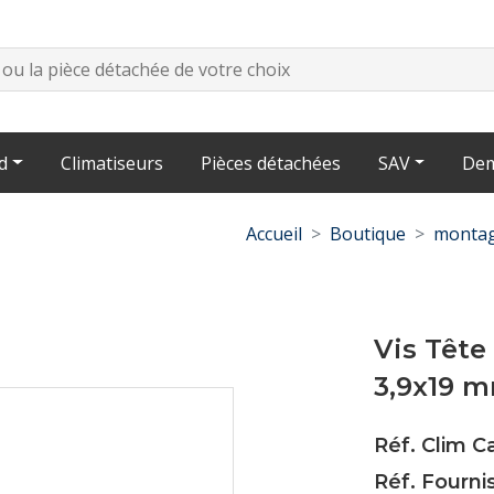
d
Climatiseurs
Pièces détachées
SAV
Dem
Accueil
Boutique
montag
Vis Têt
3,9x19 m
Réf. Clim 
Réf. Fourni