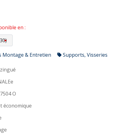
onible en :
s Montage & Entretien
Supports, Visseries
 zingué
NALEe
N7504 O
 et économique
e
age