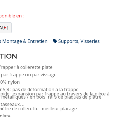
onible en :
s Montage & Entretien
Supports, Visseries
TION
frapper à collerette plate
 par frappe ou par vissage
00% nylon
er 5,8 : pas de déformation à la frappe
rapide : expansion par frappe au travers de la pièce à
 métalliques / en bois, rails de plaques de plâtre,
tasseaux, ..
ètre de collerette : meilleur placage
 plate
rémontées dans un seau de 400 unités