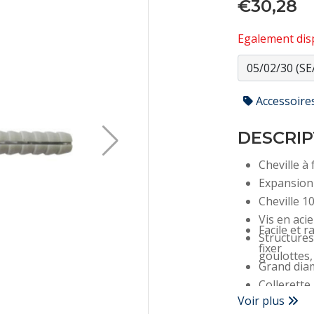
€30,28
Egalement disp
Accessoire
DESCRIP
Cheville à 
Expansion
Cheville 1
Vis en aci
Facile et 
Structures
fixer
goulottes, 
Grand diam
Collerette
Voir plus
Livrées p