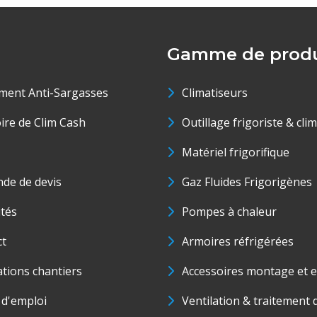
Gamme de produ
ment Anti-Sargasses
Climatiseurs
oire de Clim Cash
Outillage frigoriste & cli
Matériel frigorifique
de de devis
Gaz Fluides Frigorigènes
ités
Pompes à chaleur
ct
Armoires réfrigérées
ations chantiers
Accessoires montage et e
 d'emploi
Ventilation & traitement d