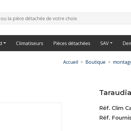
d
Climatiseurs
Pièces détachées
SAV
Dem
Accueil
Boutique
montage
Taraudia
Réf. Clim 
Réf. Fourni