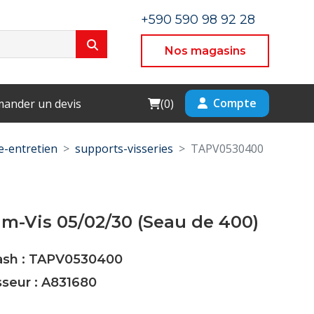
+590 590 98 92 28
Nos magasins
Cart
Compte
ander un devis
(
0
)
-entretien
supports-visseries
TAPV0530400
m-Vis 05/02/30 (Seau de 400)
Cash : TAPV0530400
sseur : A831680