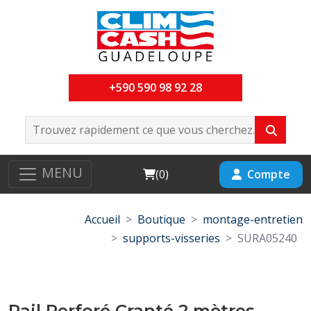
+590 590 98 92 28
MENU
Cart
Compte
(
0
)
Accueil
Boutique
montage-entretien
supports-visseries
SURA05240
Rail Perforé Cranté 2 mètres