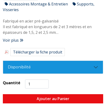
Accessoires Montage & Entretien
Supports,
Visseries
Fabriqué en acier pré-galvanisé
Il est fabriqué en longueurs de 2 et 3 mètres et en
épaisseurs de 1,5, 2 et 2,5 mm
Doté de trous longitudinaux pour la fixation au mur ou
Voir plus
à la tige filetée
Gamme d'accessoires disponibles pour la construction
Télécharger la fiche produit
de structures métalliques pour charges lourdes
Dentelé à l'intérieur du profilé, ce qui apporte une
adhérence supplémentaire et garantit la fixation des
Disponibilité
accessoires FIXTRUT
Possibilités illimitées de montage sur le mur, ou
Quantité
suspendu pour le passage des tubes
Idéal pour les installations de tubes multiples avec des
colliers métalliques
Ajouter au Panier