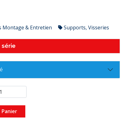
s Montage & Entretien
Supports, Visseries
 série
té
 Panier