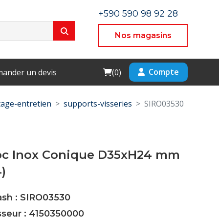
+590 590 98 92 28
Nos magasins
Cart
Compte
ander un devis
(
0
)
age-entretien
supports-visseries
SIRO03530
loc Inox Conique D35xH24 mm
4)
ash : SIRO03530
sseur : 4150350000