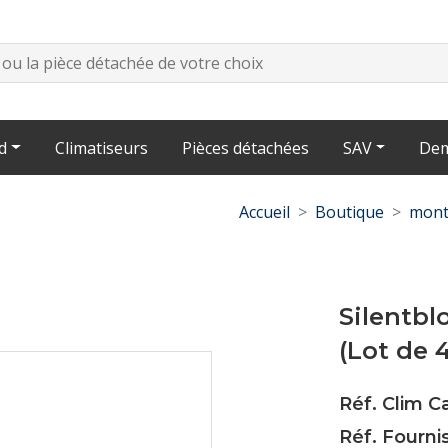
d
Climatiseurs
Pièces détachées
SAV
Dem
Accueil
Boutique
mont
Silentb
(Lot de 
Réf. Clim C
Réf. Fourni