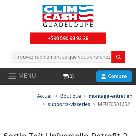
+590 590 98 92 28
MENU
Cart
Compte
(
0
)
Accueil
Boutique
montage-entretien
supports-visseries
MFUF0501652
Sortie Toit Universelle-Retrofit-2