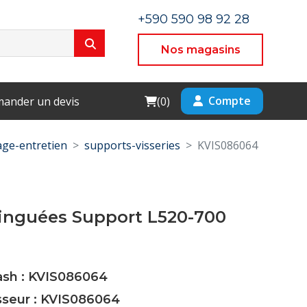
+590 590 98 92 28
Nos magasins
Cart
Compte
ander un devis
(
0
)
ge-entretien
supports-visseries
KVIS086064
Zinguées Support L520-700
ash : KVIS086064
sseur : KVIS086064