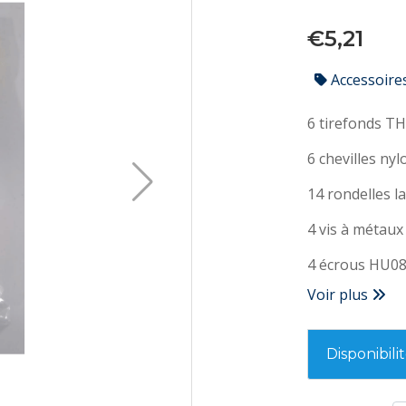
€5,21
Accessoire
6 tirefonds TH
6 chevilles ny
14 rondelles la
4 vis à métaux
4 écrous HU08
Voir plus
Disponibili