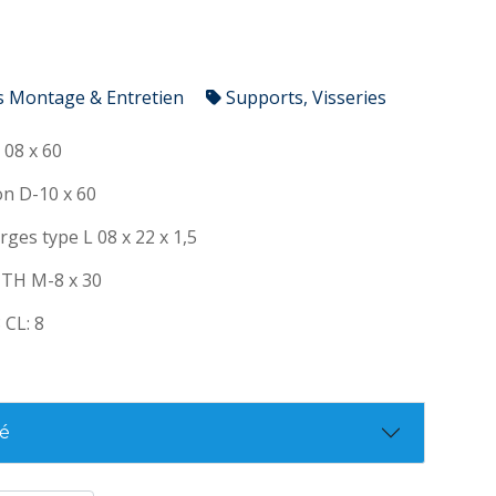
s Montage & Entretien
Supports, Visseries
 08 x 60
lon D-10 x 60
rges type L 08 x 22 x 1,5
 TH M-8 x 30
 CL: 8
té