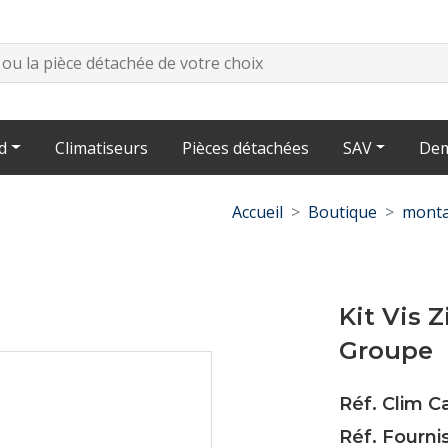
d
Climatiseurs
Pièces détachées
SAV
Dem
Accueil
Boutique
monta
Kit Vis 
Groupe
Réf. Clim C
Réf. Fourni