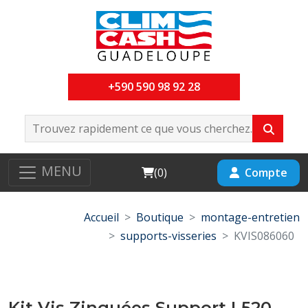
+590 590 98 92 28
MENU
Cart
Compte
(
0
)
Accueil
Boutique
montage-entretien
supports-visseries
KVIS086060
Kit Vis Zinguées Support L520-