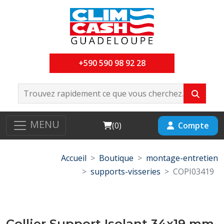
+590 590 98 92 28
MENU
Cart
Compte
(
0
)
Accueil
Boutique
montage-entretien
supports-visseries
COPI03419
Collier Support Isolant 34x19 mm