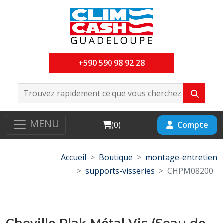
+590 590 98 92 28
MENU
Cart
Compte
(
0
)
Accueil
Boutique
montage-entretien
supports-visseries
CHPM08200
Cheville Plak-Métal Vis (Seau de