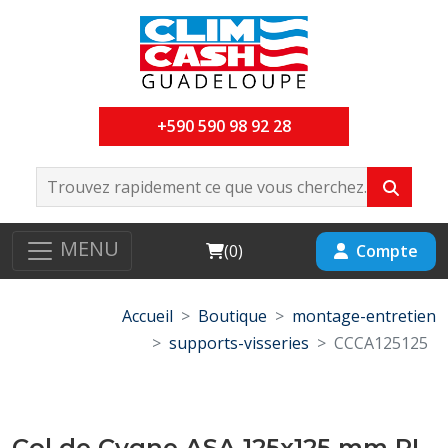
+590 590 98 92 28
MENU
Cart
Compte
(
0
)
Accueil
Boutique
montage-entretien
supports-visseries
CCCA125125
Col de Cygne ASA 125x125 mm RI-