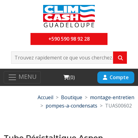
+590 590 98 92 28
MENU
Cart
Compte
(
0
)
Accueil
Boutique
montage-entretien
pompes-a-condensats
TUAS00602
Tube Péristaltique Aspen