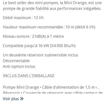
Le best seller des mini pompes, la Mini Orange, est une
pompe de grande fiabilité aux performances inégalées.
Débit maximum : 12 l/h
Hauteur maximum recommandée : 10 m (débit 6 l/h)
Niveau sonore : 21dB(A) à 1 mètre
Compatible jusqu'à 16 kW (54 000 Btu/h)
Un deuxième réservoir submersible inclus
Déconnectable
Anti-siphon inclus
INCLUS DANS L'EMBALLAGE
Pompe Mini Orange • Câble d'alimentation de 1,5 m •
Réservoir • Couvercle de réservoir avec câble capteur de
1,5 m • Réservoir submersible
Voir plus
• Anti-siphon • Flotteur et filtre • Tuyau d'aspiration de