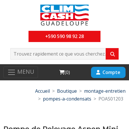
+590 590 98 92 28
MENU
Cart
Compte
(
0
)
Accueil
Boutique
montage-entretien
pompes-a-condensats
POAS01203
Pompe de Relevage Aspen Mini