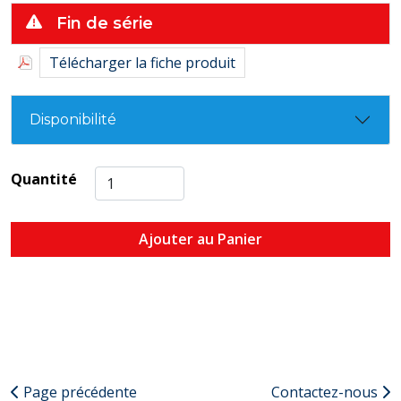
1,5 m, diam. int. de 6 mm
Fin de série
• Tuyau souple orange de 220 mm, diam. int. de 14 mm •
Tube d’évent en vinyle de 150 mm, diam. int. de 6 mm •
Télécharger la fiche produit
Ensemble de raccord d’évacuation • Ensemble de fixation
• Notice d'installation
Disponibilité
Quantité
Ajouter au Panier
Page précédente
Contactez-nous