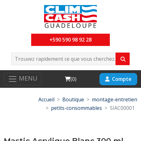
+590 590 98 92 28
MENU
Cart
Compte
(
0
)
Accueil
Boutique
montage-entretien
petits-consommables
SIAC00001
Mastic Acrylique Blanc 300 ml