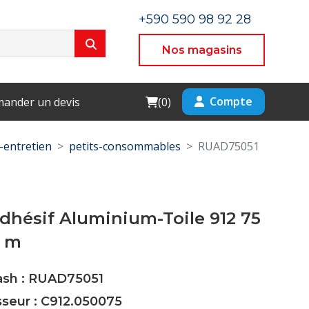
+590 590 98 92 28
Nos magasins
Cart
Compte
ander un devis
(
0
)
entretien
petits-consommables
RUAD75051
hésif Aluminium-Toile 912 75
0 m
Cash : RUAD75051
sseur : C912.050075