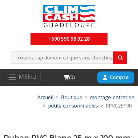
+590 590 98 92 28
MENU
Cart
Compte
(
0
)
Accueil
Boutique
montage-entretien
petits-consommables
RPVC25100
Ruban PVC Blanc 25 m x 100 mm