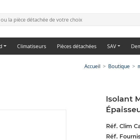
d
Climatiseurs
Pièces détachées
SAV
Dem
Accueil
Boutique
Isolant 
Épaisse
Réf. Clim C
Réf. Fourn