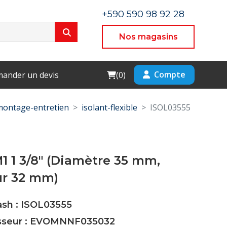
+590 590 98 92 28
Nos magasins
Cart
Compte
ander un devis
(
0
)
montage-entretien
isolant-flexible
ISOL03555
M1 1 3/8" (Diamètre 35 mm,
ur 32 mm)
ash : ISOL03555
isseur : EVOMNNF035032