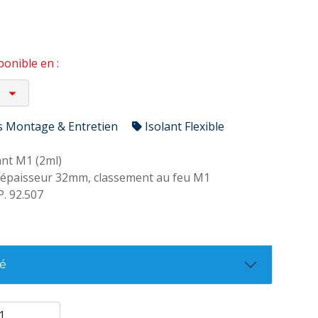
onible en :
s Montage & Entretien
Isolant Flexible
nt M1 (2ml)
épaisseur 32mm, classement au feu M1
. 92.507
té