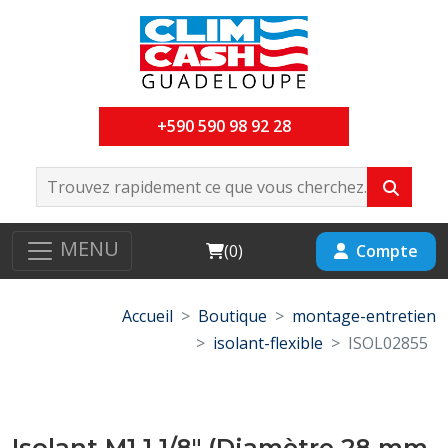
+590 590 98 92 28
MENU
Cart
Compte
(
0
)
Accueil
Boutique
montage-entretien
isolant-flexible
ISOL02855
Isolant M1 1 1/8" (Diamètre 28 mm,