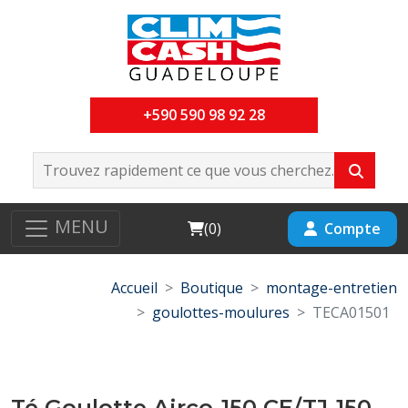
+590 590 98 92 28
MENU
Cart
Compte
(
0
)
Accueil
Boutique
montage-entretien
goulottes-moulures
TECA01501
Té Goulotte Airco-150 CE/TJ-150