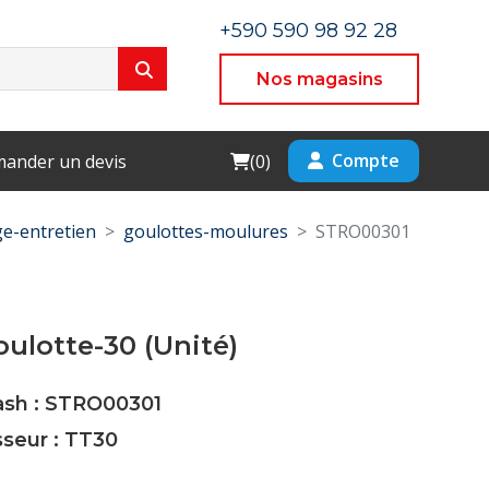
+590 590 98 92 28
Nos magasins
Cart
Compte
ander un devis
(
0
)
e-entretien
goulottes-moulures
STRO00301
ulotte-30 (Unité)
Cash : STRO00301
sseur : TT30