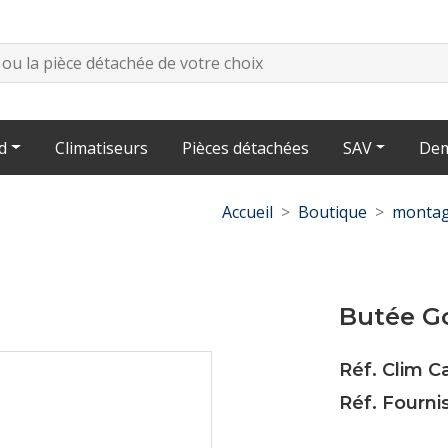
d
Climatiseurs
Pièces détachées
SAV
Dem
Accueil
Boutique
montag
Butée Go
Réf. Clim 
Réf. Fourni