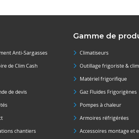
Gamme de produ
ment Anti-Sargasses
Climatiseurs
oire de Clim Cash
Outillage frigoriste & cli
Matériel frigorifique
de de devis
Gaz Fluides Frigorigènes
ités
Pompes à chaleur
ct
Armoires réfrigérées
ations chantiers
Accessoires montage et e