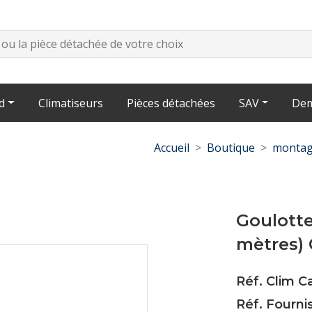
d
Climatiseurs
Pièces détachées
SAV
Dem
Accueil
Boutique
montag
Goulotte
mètres) 
Réf. Clim C
Réf. Fourni