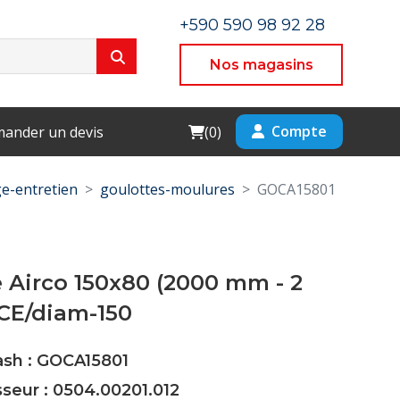
+590 590 98 92 28
Nos magasins
Cart
Compte
ander un devis
(
0
)
e-entretien
goulottes-moulures
GOCA15801
 Airco 150x80 (2000 mm - 2
CE/diam-150
ash : GOCA15801
sseur : 0504.00201.012