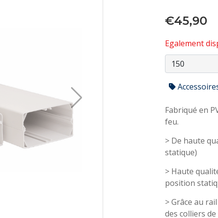
€45,90
Egalement disp
Accessoire
Fabriqué en PV
feu.
> De haute qua
statique)
> Haute qualité
position stati
> Grâce au rail
des colliers d