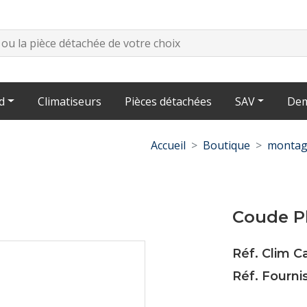
d
Climatiseurs
Pièces détachées
SAV
Dem
Accueil
Boutique
montag
Coude Pl
Réf. Clim 
Réf. Fourni