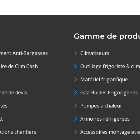
Gamme de produ
ment Anti-Sargasses
Climatiseurs
oire de Clim Cash
Outillage frigoriste & cli
Matériel frigorifique
de de devis
Gaz Fluides Frigorigènes
ités
Pompes à chaleur
ct
Armoires réfrigérées
ations chantiers
Accessoires montage et e