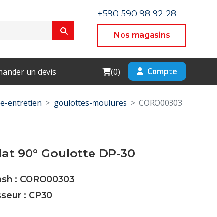
+590 590 98 92 28
Nos magasins
Cart
Compte
ander un devis
(
0
)
e-entretien
goulottes-moulures
CORO00303
at 90° Goulotte DP-30
Cash : CORO00303
sseur : CP30