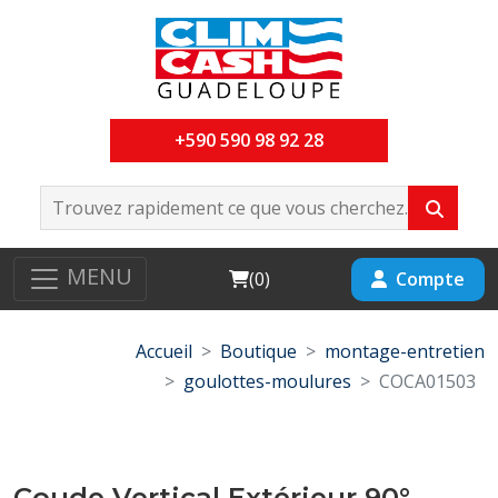
+590 590 98 92 28
MENU
Cart
Compte
(
0
)
Accueil
Boutique
montage-entretien
goulottes-moulures
COCA01503
Coude Vertical Extérieur 90°